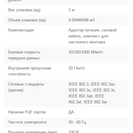
Вес упаковки (ед)
2 кг
Объем упаковки (ед)
0.00490048 м3
Комплектация
Адаптер питания, силовой
кабель, комлекст для
настенного монтажа
Базовая скорость
10/100/1000 Мбит/с
передачи данных
Внутренняя пропускная
20 Гбит/с
способность
Сетевые стандарты
IEEE 802.3, IEEE 802.3az,
(прочие)
IEEE 802.3u, IEEE 802.3x,
IEEE 802.3ab, IEEE
802.3af, IEEE 802.3at
Наличие PoE портов
ДА
Частота электросети
50 - 60 Гц
Входное напряжение (мин)
100 В