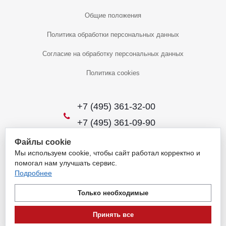
Общие положения
Политика обработки персональных данных
Согласие на обработку персональных данных
Политика cookies
+7 (495) 361-32-00
+7 (495) 361-09-90
Файлы cookie
Мы используем cookie, чтобы сайт работал корректно и
2026 © Уникальный интернет-магазин
помогал нам улучшать сервис.
Обращаем ваше внимание на то, что данный интернет-сайт носит
Подробнее
исключительно информационный характер и ни при каких условиях
не является публичной офертой, определяемой положениями
Только необходимые
пункта 1 статьи 437 Гражданского кодекса Российской Федерации.
Для получения подробной информации о наличии и стоимости
Принять все
указанных товаров и (или) услуг, пожалуйста, обращайтесь на