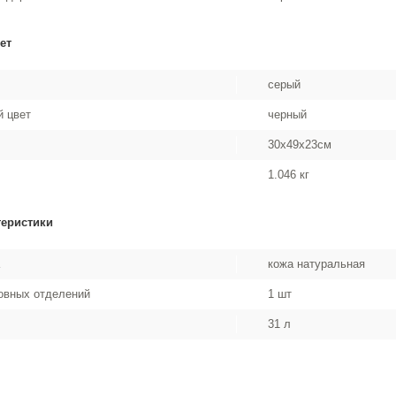
ет
серый
 цвет
черный
30x49x23см
1.046 кг
теристики
кожа натуральная
овных отделений
1 шт
31 л