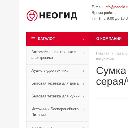
E-mail:
info@neogid.r
Время работы:
Пн-Пт. с 9:00 до 18:
КАТАЛОГ
О КОМПАНИИ
Автомобильная техника и
Главная
-
Катало
электроника
натур.кожа
Сумка
Аудио-видео техника
серая/
Бытовая техника для дома
Бытовая техника для кухни
Источники Бесперебойного
Питания
Канцтовары