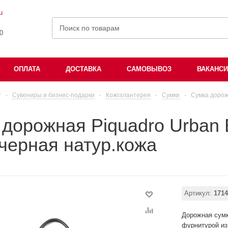
u
00
ОПЛАТА
ДОСТАВКА
САМОВЫВОЗ
ВАКАНС
г
-
Сувениры и бизнес-подарки
-
Кожгалантерея
-
Сумки
-
Сумка дорож
 дорожная Piquadro Urba
черная натур.кожа
Артикул:
1714
Дорожная сумк
фурнитурой из