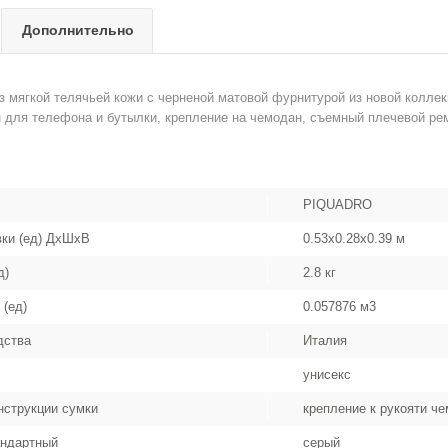
Дополнительно
з мягкой телячьей кожи с черненой матовой фурнитурой из новой колле
н для телефона и бутылки, крепление на чемодан, съемный плечевой ре
PIQUADRO
вки (ед) ДхШхВ
0.53x0.28x0.39 м
д)
2.8 кг
 (ед)
0.057876 м3
дства
Италия
унисекс
нструкции сумки
крепление к рукояти ч
андартный
серый