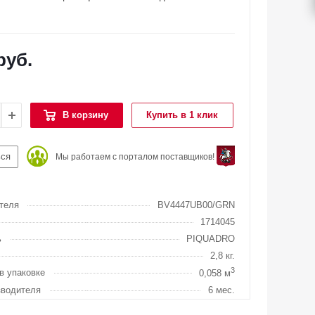
руб.
В корзину
Купить в 1 клик
ься
Мы работаем с порталом поставщиков!
теля
BV4447UB00/GRN
1714045
ь
PIQUADRO
2,8 кг.
3
в упаковке
0,058 м
зводителя
6 мес.