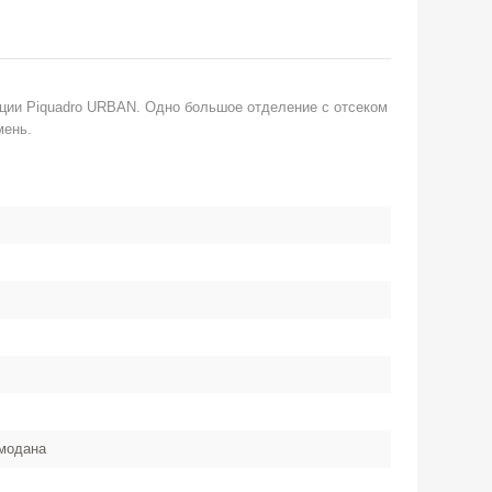
кции Piquadro URBAN. Одно большое отделение с отсеком
мень.
емодана