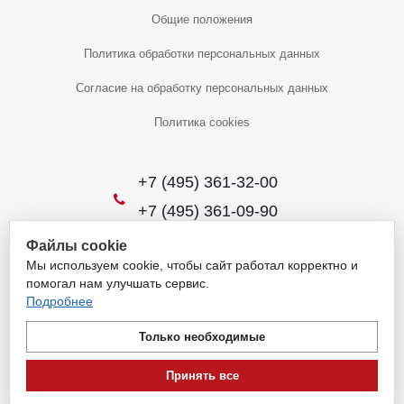
Общие положения
Политика обработки персональных данных
Согласие на обработку персональных данных
Политика cookies
+7 (495) 361-32-00
+7 (495) 361-09-90
Файлы cookie
Мы используем cookie, чтобы сайт работал корректно и
2026 © Уникальный интернет-магазин
помогал нам улучшать сервис.
Обращаем ваше внимание на то, что данный интернет-сайт носит
Подробнее
исключительно информационный характер и ни при каких условиях
не является публичной офертой, определяемой положениями
Только необходимые
пункта 1 статьи 437 Гражданского кодекса Российской Федерации.
Для получения подробной информации о наличии и стоимости
Принять все
указанных товаров и (или) услуг, пожалуйста, обращайтесь на