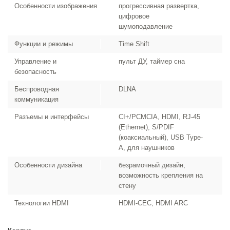
Особенности изображения
прогрессивная развертка,
цифровое
шумоподавление
Функции и режимы
Time Shift
Управление и
пульт ДУ, таймер сна
безопасность
Беспроводная
DLNA
коммуникация
Разъемы и интерфейсы
CI+/PCMCIA, HDMI, RJ-45
(Ethernet), S/PDIF
(коаксиальный), USB Type-
A, для наушников
Особенности дизайна
безрамочный дизайн,
возможность крепления на
стену
Технологии HDMI
HDMI-CEC, HDMI ARC