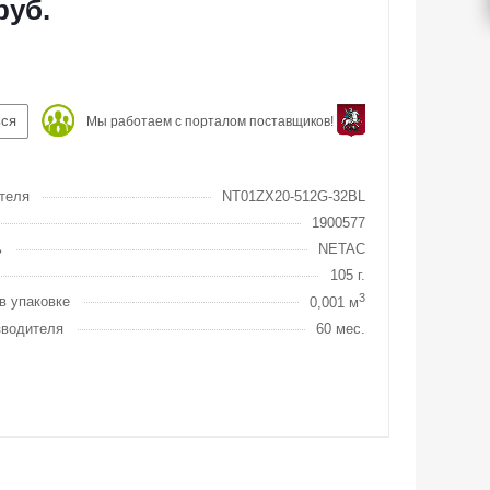
руб.
ься
Мы работаем с порталом поставщиков!
теля
NT01ZX20-512G-32BL
1900577
ь
NETAC
105 г.
3
в упаковке
0,001 м
зводителя
60 мес.