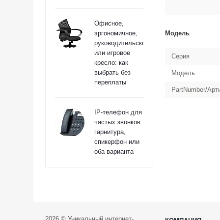
Офисное,
эргономичное,
Модель
руководительское
или игровое
Серия
кресло: как
выбрать без
Модель
переплаты
PartNumber/Арт
IP-телефон для
частых звонков:
гарнитура,
спикерфон или
оба варианта
2026 © Уникальный интернет-