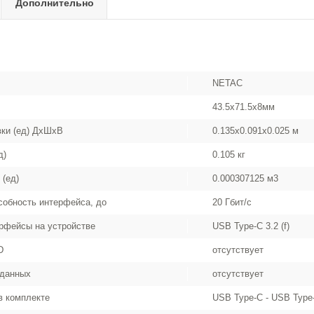
Дополнительно
NETAC
43.5x71.5x8мм
вки (ед) ДхШхВ
0.135x0.091x0.025 м
д)
0.105 кг
 (ед)
0.000307125 м3
собность интерфейса, до
20 Гбит/с
рфейсы на устройстве
USB Type-C 3.2 (f)
D
отсутствует
 данных
отсутствует
в комплекте
USB Type-C - USB Type