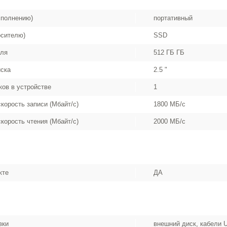
сполнению)
портативный
осителю)
SSD
еля
512 ГБ ГБ
ска
2.5 "
ков в устройстве
1
корость записи (Мбайт/с)
1800 МБ/с
корость чтения (Мбайт/с)
2000 МБ/с
кте
ДА
вки
внешний диск, кабели 