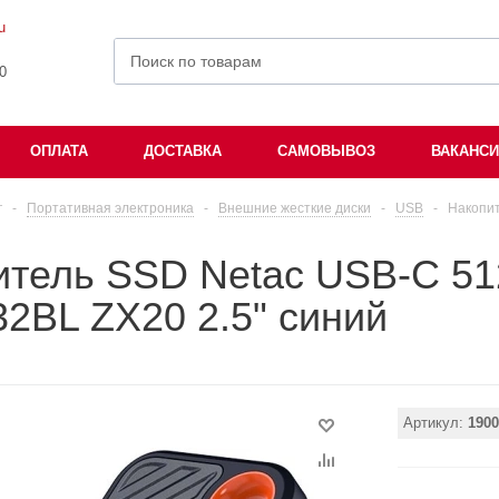
u
00
ОПЛАТА
ДОСТАВКА
САМОВЫВОЗ
ВАКАНС
г
-
Портативная электроника
-
Внешние жесткие диски
-
USB
-
Накопит
итель SSD Netac USB-C 5
2BL ZX20 2.5" синий
Артикул:
1900