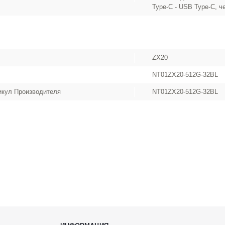
Type-C - USB Type-C, ч
ZX20
NT01ZX20-512G-32BL
икул Производителя
NT01ZX20-512G-32BL