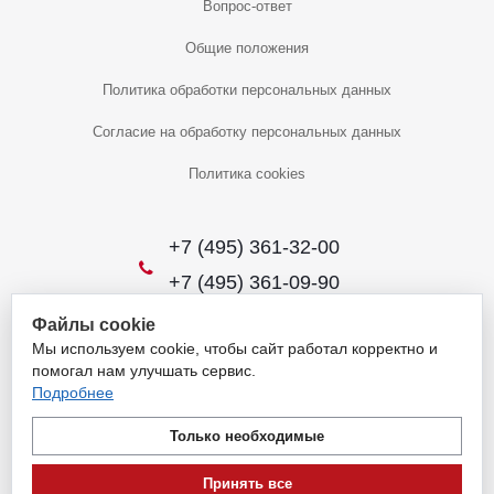
Вопрос-ответ
Общие положения
Политика обработки персональных данных
Согласие на обработку персональных данных
Политика cookies
+7 (495) 361-32-00
+7 (495) 361-09-90
Файлы cookie
Мы используем cookie, чтобы сайт работал корректно и
2026 © Уникальный интернет-магазин
помогал нам улучшать сервис.
Обращаем ваше внимание на то, что данный интернет-сайт носит
Подробнее
исключительно информационный характер и ни при каких условиях
не является публичной офертой, определяемой положениями
Только необходимые
пункта 1 статьи 437 Гражданского кодекса Российской Федерации.
Для получения подробной информации о наличии и стоимости
Принять все