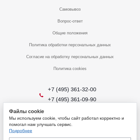
Самовывоз
Вопрос-ответ
Общие положения
Политика обработки персональных данных
Согласие на обработку персональных данных
Политика cookies
+7 (495) 361-32-00
+7 (495) 361-09-90
Файлы cookie
Мы используем cookie, чтобы сайт работал корректно и
2026 © Уникальный интернет-магазин
помогал нам улучшать сервис.
Обращаем ваше внимание на то, что данный интернет-сайт носит
Подробнее
исключительно информационный характер и ни при каких условиях