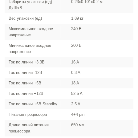
Габариты упаковки (ед)
0.23x0.101x0.2 м
ДхШхВ
Вес упаковки (ед)
1.89 кг
Максимальное входное
240 В
напряжение
Минимальное входное
200 В
напряжение
Ток по линии +3.3В
16 A
Ток по линии -12В
0.3 A
Ток по линии +5В
18 A
Ток по линии +12В
52.5 A
Ток по линии +5В Standby
2.5 A
Питание процессора
4+4 pin
Длина линий питания
650 мм
процессора