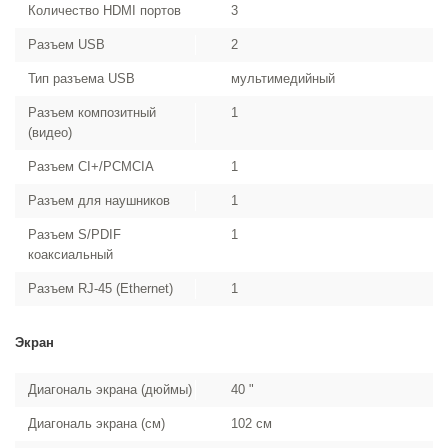
Количество HDMI портов
3
Разъем USB
2
Тип разъема USB
мультимедийный
Разъем композитный
1
(видео)
Разъем CI+/PCMCIA
1
Разъем для наушников
1
Разъем S/PDIF
1
коаксиальный
Разъем RJ-45 (Ethernet)
1
Экран
Диагональ экрана (дюймы)
40 "
Диагональ экрана (см)
102 см