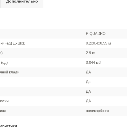
Дополнительно
PIQUADRO
вки (ед) ДхШхВ
0.2x0.4x0.55 м
д)
2.9 кг
 (ед)
0.044 м3
чной клади
ДА
Да
ДА
носки
ДА
риал
поликарбонат
теристики