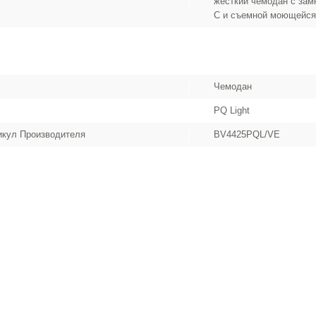
жесткий чемодан с зам
C и съемной моющейся 
Чемодан
PQ Light
икул Производителя
BV4425PQL/VE