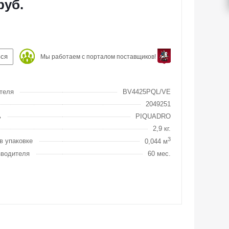
руб.
ься
Мы работаем с порталом поставщиков!
теля
BV4425PQL/VE
2049251
ь
PIQUADRO
2,9 кг.
3
в упаковке
0,044 м
зводителя
60 мес.