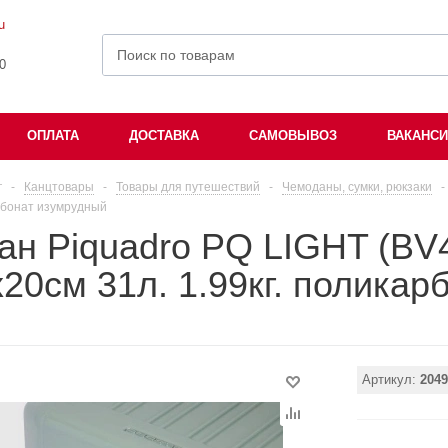
u
00
ОПЛАТА
ДОСТАВКА
САМОВЫВОЗ
ВАКАНС
г
-
Канцтовары
-
Товары для путешествий
-
Чемоданы, сумки, рюкзаки
-
арбонат изумрудный
ан Piquadro PQ LIGHT (BV
20см 31л. 1.99кг. полика
Артикул:
2049