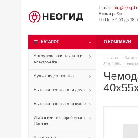
E-mail:
info@neogid.r
Время работы:
Пн-Пт. с 9:00 до 18:
КАТАЛОГ
О КОМПАНИИ
Автомобильная техника и
Главная
-
Катало
электроника
31л. 1.99кг. полик
Чемод
Аудио-видео техника
40x55x
Бытовая техника для дома
Бытовая техника для кухни
Источники Бесперебойного
Питания
Канцтовары