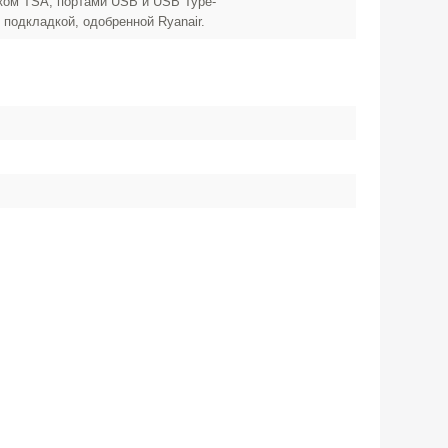
ком TSA, портами USB и USB Type-
подкладкой, одобренной Ryanair.