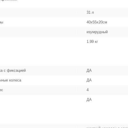
31 л
ры
40x55x20см
изумрудный
1.99 кг
а с фиксацией
ДА
чные колеса
ДА
ес
4
ДА