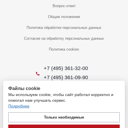
Вопрос-ответ
Общие положения
Политика обработки персональных данных
Согласие на обработку персональных данных
Политика cookies
+7 (495) 361-32-00
+7 (495) 361-09-90
Файлы cookie
Мы используем cookie, чтобы сайт работал корректно и
2026 © Уникальный интернет-магазин
помогал нам улучшать сервис.
Обращаем ваше внимание на то, что данный интернет-сайт носит
Подробнее
исключительно информационный характер и ни при каких условиях
не является публичной офертой, определяемой положениями
Только необходимые
пункта 1 статьи 437 Гражданского кодекса Российской Федерации.
Для получения подробной информации о наличии и стоимости