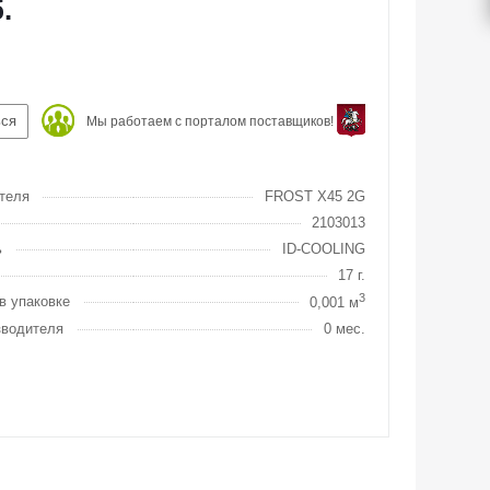
.
ься
Мы работаем с порталом поставщиков!
теля
FROST X45 2G
2103013
ь
ID-COOLING
17 г.
3
в упаковке
0,001 м
зводителя
0 мес.