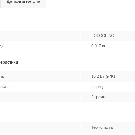
Дополнительно
ID-COOLING
д)
0.017 кг
теристики
ть
15.2 Вт/(м*К)
пасты
шприц
2 грамм
Термопаста