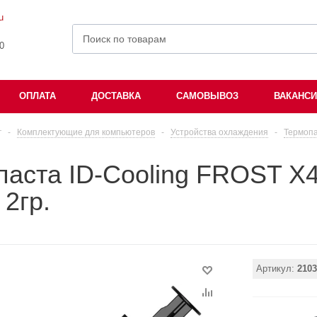
u
00
ОПЛАТА
ДОСТАВКА
САМОВЫВОЗ
ВАКАНС
г
-
Комплектующие для компьютеров
-
Устройства охлаждения
-
Термоп
аста ID-Cooling FROST X4
2гр.
Артикул:
2103