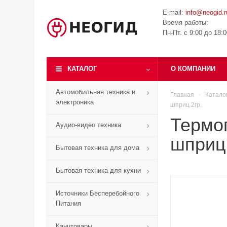
E-mail:
info@neogid.r
Время работы:
Пн-Пт. с 9:00 до 18:
КАТАЛОГ
О КОМПАНИИ
Автомобильная техника и
Главная
-
Катало
электроника
шприц 2гр.
Термоп
Аудио-видео техника
шприц 
Бытовая техника для дома
Бытовая техника для кухни
Источники Бесперебойного
Питания
Канцтовары