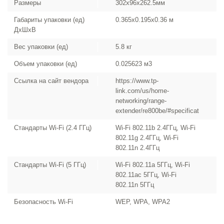
Размеры
302x96x262.5мм
Габариты упаковки (ед)
0.365x0.195x0.36 м
ДхШхВ
Вес упаковки (ед)
5.8 кг
Объем упаковки (ед)
0.025623 м3
Ссылка на сайт вендора
https://www.tp-
link.com/us/home-
networking/range-
extender/re800be/#specifications
Стандарты Wi-Fi (2.4 ГГц)
Wi-Fi 802.11b 2.4ГГц, Wi-Fi
802.11g 2.4ГГц, Wi-Fi
802.11n 2.4ГГц
Стандарты Wi-Fi (5 ГГц)
Wi-Fi 802.11a 5ГГц, Wi-Fi
802.11ac 5ГГц, Wi-Fi
802.11n 5ГГц
Безопасность Wi-Fi
WEP, WPA, WPA2