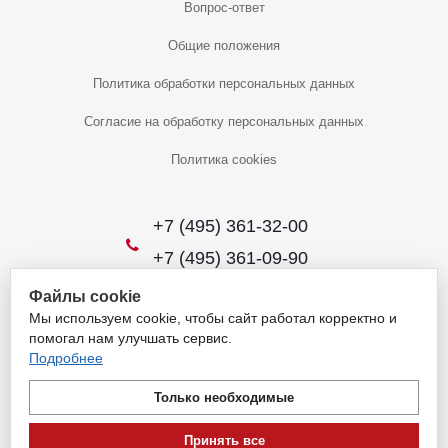
Вопрос-ответ
Общие положения
Политика обработки персональных данных
Согласие на обработку персональных данных
Политика cookies
+7 (495) 361-32-00
+7 (495) 361-09-90
Файлы cookie
Мы используем cookie, чтобы сайт работал корректно и
2026 © Уникальный интернет-магазин
помогал нам улучшать сервис.
Обращаем ваше внимание на то, что данный интернет-сайт носит
Подробнее
исключительно информационный характер и ни при каких условиях
не является публичной офертой, определяемой положениями
Только необходимые
пункта 1 статьи 437 Гражданского кодекса Российской Федерации.
Для получения подробной информации о наличии и стоимости
Принять все