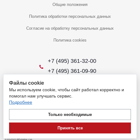
Общие положения
Политика обработки персональных данных
Согласие на обработку персональных данных
Политика cookies
+7 (495) 361-32-00
+7 (495) 361-09-90
Файлы cookie
Мы используем cookie, чтобы сайт работал корректно и
2026 © Уникальный интернет-магазин
помогал нам улучшать сервис.
Обращаем ваше внимание на то, что данный интернет-сайт носит
Подробнее
исключительно информационный характер и ни при каких условиях
не является публичной офертой, определяемой положениями
Только необходимые
пункта 1 статьи 437 Гражданского кодекса Российской Федерации.
Для получения подробной информации о наличии и стоимости
Принять все
указанных товаров и (или) услуг, пожалуйста, обращайтесь на
info@neogid.ru.