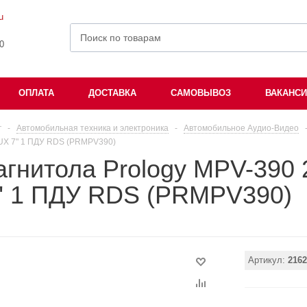
u
00
ОПЛАТА
ДОСТАВКА
САМОВЫВОЗ
ВАКАНС
г
-
Автомобильная техника и электроника
-
Автомобильное Аудио-Видео
AUX 7" 1 ПДУ RDS (PRMPV390)
гнитола Prology MPV-390 
" 1 ПДУ RDS (PRMPV390)
Артикул:
2162