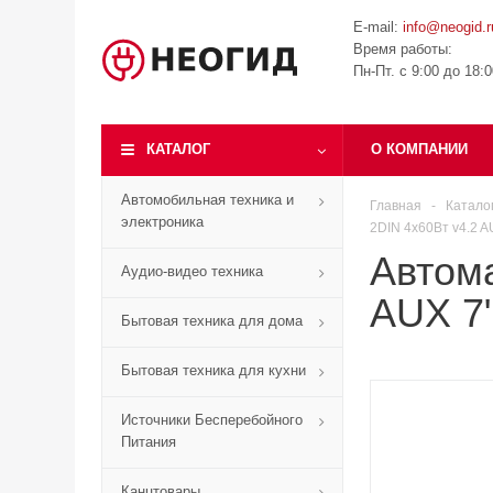
E-mail:
info@neogid.r
Время работы:
Пн-Пт. с 9:00 до 18:
КАТАЛОГ
О КОМПАНИИ
Автомобильная техника и
Главная
-
Катало
электроника
2DIN 4x60Вт v4.2 
Автома
Аудио-видео техника
AUX 7
Бытовая техника для дома
Бытовая техника для кухни
Источники Бесперебойного
Питания
Канцтовары