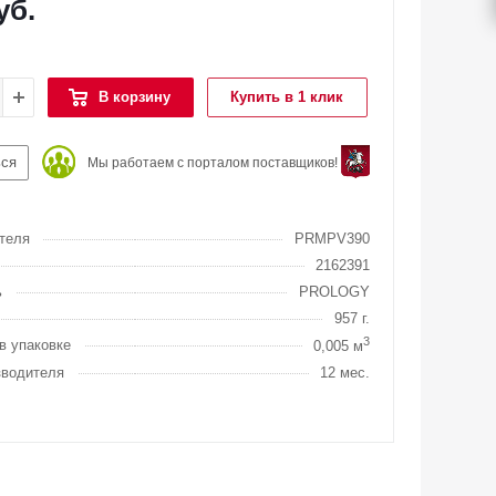
уб.
В корзину
Купить в 1 клик
ься
Мы работаем с порталом поставщиков!
теля
PRMPV390
2162391
ь
PROLOGY
957 г.
3
в упаковке
0,005 м
зводителя
12 мес.