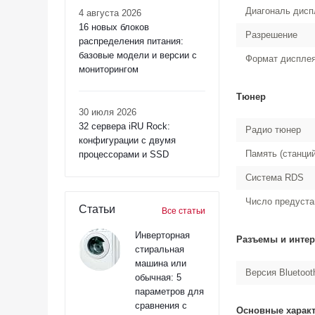
Диагональ дисп
4 августа 2026
16 новых блоков
Разрешение
распределения питания:
базовые модели и версии с
Формат диспле
мониторингом
Тюнер
30 июля 2026
32 сервера iRU Rock:
Радио тюнер
конфигурации с двумя
Память (станций
процессорами и SSD
Система RDS
Число предуста
Статьи
Все статьи
Инверторная
Разъемы и инте
стиральная
машина или
Версия Bluetoot
обычная: 5
параметров для
сравнения с
Основные харак