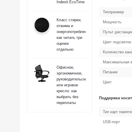
Indesit EcoTime
Типоразмер
Класс стирки,
Мощность
отжима и
энергопотребления:
Пульт дистанци
как читать три
Цвет подсветки
оценки
отдельно
Количество кан
Максимальная 
Офисное,
Питание
эргономичное,
руководительское
Цвет
или игровое
кресло: как
выбрать без
Поддержка носи
переплаты
Тип карт памяти
USB-порт