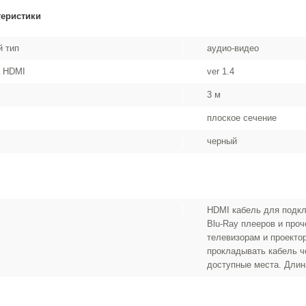
теристики
 тип
аудио-видео
а HDMI
ver 1.4
3 м
плоское сечение
черный
HDMI кабель для подкл
Blu-Ray плееров и проч
телевизорам и проекто
прокладывать кабель ч
доступные места. Длин