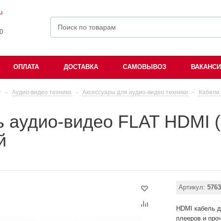
u
00
ОПЛАТА
ДОСТАВКА
САМОВЫВОЗ
ВАКАНС
г
-
Аудио-видео техника
-
Аксессуары для аудио-видео техники
-
Кабели 
 аудио-видео FLAT HDMI (
й
Артикул:
5763
HDMI кабель д
плееров и проч