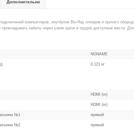
Дополнительно
подключений компьютеров, ноутбуков Blu-Ray плееров и прочего оборудо
т прокладывать кабель через узкие щели и трудно доступные места. Дли
NONAME
д)
0.121 кг
HDMI (m)
HDMI (m)
разъема №1
прямой
разъема №2
прямой