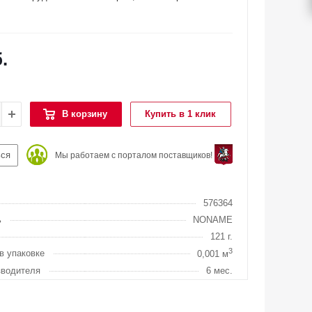
.
В корзину
Купить в 1 клик
ься
Мы работаем с порталом поставщиков!
576364
ь
NONAME
121 г.
3
в упаковке
0,001 м
зводителя
6 мес.