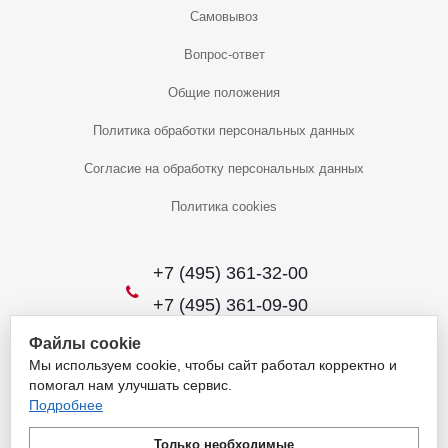
Самовывоз
Вопрос-ответ
Общие положения
Политика обработки персональных данных
Согласие на обработку персональных данных
Политика cookies
+7 (495) 361-32-00
+7 (495) 361-09-90
Файлы cookie
Мы используем cookie, чтобы сайт работал корректно и
2026 © Уникальный интернет-магазин
помогал нам улучшать сервис.
Обращаем ваше внимание на то, что данный интернет-сайт носит
Подробнее
исключительно информационный характер и ни при каких условиях
не является публичной офертой, определяемой положениями
Только необходимые