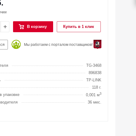
.
ичии
В корзину
Купить в 1 клик
ься
Мы работаем с порталом поставщиков!
теля
TG-3468
896838
ь
TP-LINK
118 г.
3
в упаковке
0,001 м
зводителя
36 мес.