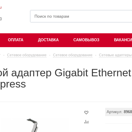
u
00
ОПЛАТА
ДОСТАВКА
САМОВЫВОЗ
ВАКАНС
г
-
Сетевое оборудование
-
Cетевое оборудование
-
Сетевые адаптеры
й адаптер Gigabit Etherne
press
Артикул:
8968