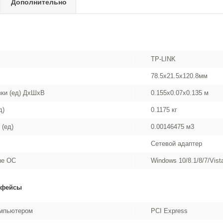
Дополнительно
TP-LINK
78.5x21.5x120.8мм
вки (ед) ДхШхВ
0.155x0.07x0.135 м
д)
0.1175 кг
 (ед)
0.00146475 м3
Сетевой адаптер
ые ОС
Windows 10/8.1/8/7/Vis
рфейсы
омпьютером
PCI Express