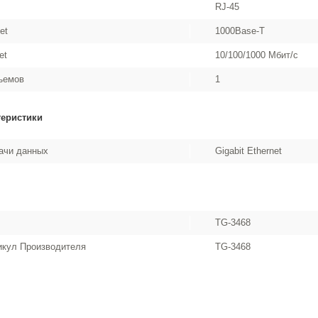
RJ-45
et
1000Base-T
et
10/100/1000 Мбит/с
ъемов
1
теристики
ачи данных
Gigabit Ethernet
TG-3468
икул Производителя
TG-3468