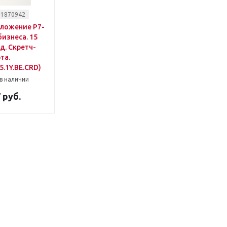
 1870942
ложение Р7-
изнеса. 15
од. Скретч-
та.
5.1Y.BE.CRD)
в наличии
 руб.