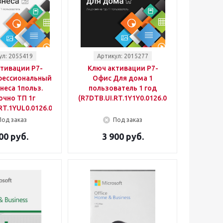
ул: 2055419
Артикул: 2015277
тивации Р7-
Ключ активации Р7-
фессиональный
Офис Для дома 1
неса 1польз.
пользователь 1 год
очно ТП 1г
(R7DTB.UI.RT.1Y1Y0.0126.01HE)
RT.1YUL0.0126.01BE)
Под заказ
Под заказ
00 руб.
3 900 руб.