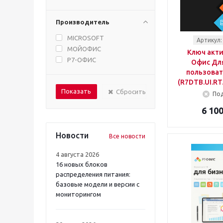
Производитель
MICROSOFT
Артикул:
МОЙОФИС
Ключ акти
Р7-ОФИС
Офис Для
пользоват
(R7DTB.UI.RT
Сбросить
Под
6 100
Новости
Все новости
4 августа 2026
16 новых блоков
распределения питания:
базовые модели и версии с
мониторингом