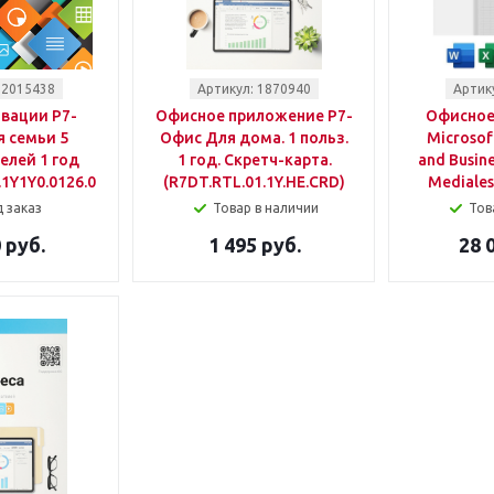
 2015438
Артикул: 1870940
Артик
вации Р7-
Офисное приложение Р7-
Офисное
 семьи 5
Офис Для дома. 1 польз.
Microsof
елей 1 год
1 год. Скретч-карта.
and Busine
.1Y1Y0.0126.05FE)
(R7DT.RTL.01.1Y.HE.CRD)
Mediales
 заказ
Товар в наличии
Тов
 руб.
1 495 руб.
28 