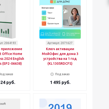
ул: 2064193
Артикул: 2071627
 приложение
Ключ активации
t Office Home
МойОфис для дома 3
ss 2024 English
устройства на 1 год
s (EP2-06638)
(KL1305RDCFS)
Под заказ
Под заказ
324 руб.
1 495 руб.