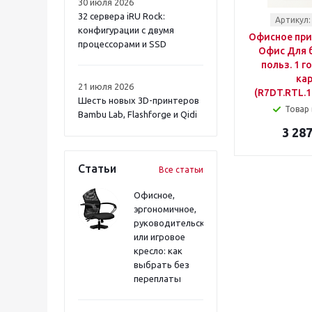
30 июля 2026
32 сервера iRU Rock:
Артикул:
конфигурации с двумя
Офисное при
процессорами и SSD
Офис Для б
польз. 1 г
кар
21 июля 2026
(R7DT.RTL.1
Шесть новых 3D-принтеров
Товар 
Bambu Lab, Flashforge и Qidi
3 287
Статьи
Все статьи
Офисное,
эргономичное,
руководительское
или игровое
кресло: как
выбрать без
переплаты