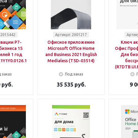
 2015442
Артикул: 2001217
Артик
вации Р7-
Офисное приложение
Ключ ак
бизнеса 15
Microsoft Office Home
Офис Про
елей 1 год
and Business 2021 English
Для биз
.1Y1Y0.0126.15BE)
Medialess (T5D-03514)
бесср
(R7DTB.UI.
 заказ
Под заказ
 руб.
35 535 руб.
9 0