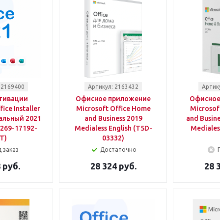
 2169400
Артикул: 2163432
Артик
тивации
Офисное приложение
Офисное
ice Installer
Microsoft Office Home
Microsof
альный 2021
and Business 2019
and Busine
(269-17192-
Medialess English (T5D-
Mediales
T)
03332)
 заказ
Достаточно
 руб.
28 324 руб.
28 