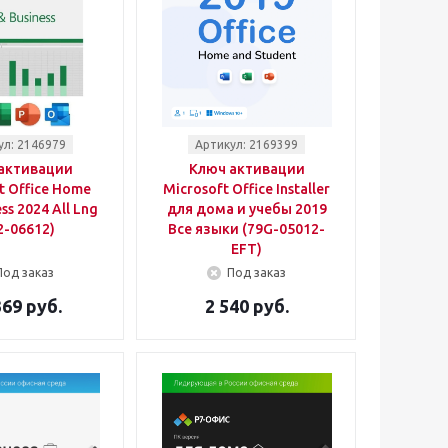
ул: 2146979
Артикул: 2169399
активации
Ключ активации
t Office Home
Microsoft Office Installer
ss 2024 All Lng
для дома и учебы 2019
2-06612)
Все языки (79G-05012-
EFT)
Под заказ
Под заказ
369 руб.
2 540 руб.