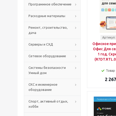
Программное обеспечение
Расходные материалы
Ремонт, строительство,
дача
Артикул:
Офисное при
Серверы и СХД
Офис Для сем
1 год. Скр
Сетевое оборудование
(R7DT.RTL.0
Системы безопасности
Товар 
Умный дом
2 267
СКС и инженерное
оборудование
Спорт, активный отдых,
хобби