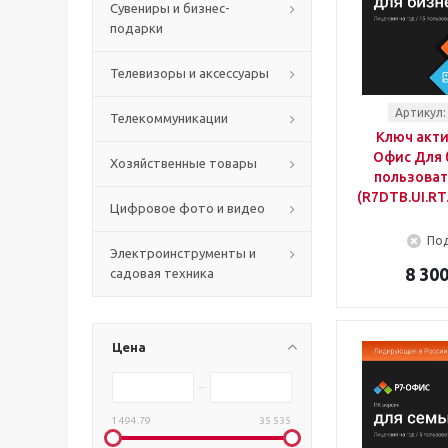
Сувениры и бизнес-
подарки
Телевизоры и аксессуары
Артикул:
Телекоммуникации
Ключ акти
Офис Для 
Хозяйственные товары
пользоват
(R7DTB.UI.RT
Цифровое фото и видео
Под
Электроинструменты и
8 300
садовая техника
Цена
1 494.79
35 535