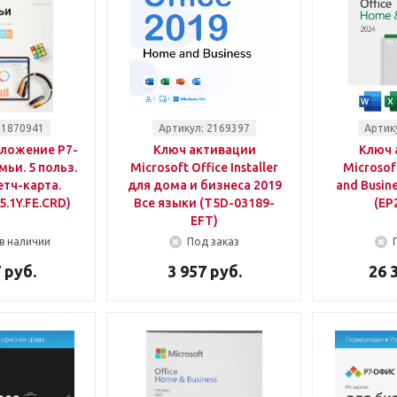
 1870941
Артикул: 2169397
Артик
ложение Р7-
Ключ активации
Ключ 
ьи. 5 польз.
Microsoft Office Installer
Microsof
етч-карта.
для дома и бизнеса 2019
and Busine
5.1Y.FE.CRD)
Все языки (T5D-03189-
(EP
EFT)
в наличии
Под заказ
 руб.
3 957 руб.
26 