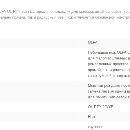
FA OL-RTY-2C/YEL идеально подходит для маломасштабных работ: кройк
еально прямой, так и радиусный рез. Нож отличается безопасной констр
OLFA
Небольшой нож OLFA O
для маломасштабных ра
ремесленных проектов.
прямой, так и радиусн
конструкцией и надежн
Мощный рез даже неск
замена лезвия одним щ
для работы как левой т
OL-RTY-2C/YEL
Нож
круговое