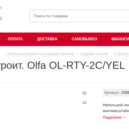
u
00
ОПЛАТА
ДОСТАВКА
САМОВЫВОЗ
ВАКАНС
г
-
Электроинструменты и садовая техника
-
Садовая техника
-
Строите
роит. Olfa OL-RTY-2C/YEL
Артикул:
1508
Небольшой но
маломасштабны
Подробнее