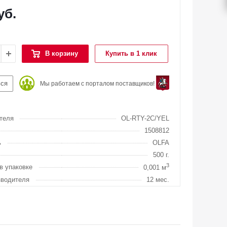
уб.
В корзину
Купить в 1 клик
ься
Мы работаем с порталом поставщиков!
теля
OL-RTY-2C/YEL
1508812
ь
OLFA
500 г.
3
в упаковке
0,001 м
зводителя
12 мес.