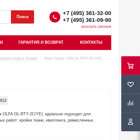
+7 (495) 361-32-00
+7 (495) 361-09-90
ЗАКАЗАТЬ ЗВОНОК
ИИ
ГАРАНТИЯ И ВОЗВРАТ
КОНТАКТЫ
льные ножи и лезвия
-
Нож строит. Olfa OL-RTY-2C/YEL
812
ж OLFA OL-RTY-2C/YEL идеально подходит для
х работ: кройки ткани, квиллинга, ремесленных...