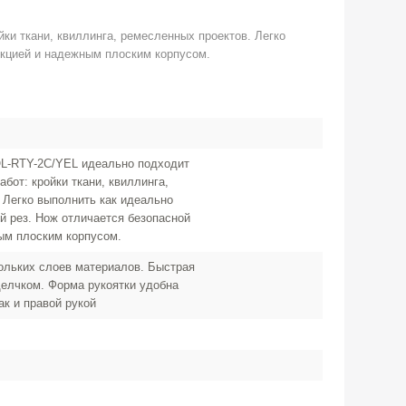
и ткани, квиллинга, ремесленных проектов. Легко
укцией и надежным плоским корпусом.
L-RTY-2C/YEL идеально подходит
бот: кройки ткани, квиллинга,
 Легко выполнить как идеально
ый рез. Нож отличается безопасной
ым плоским корпусом.
ольких слоев материалов. Быстрая
елчком. Форма рукоятки удобна
ак и правой рукой