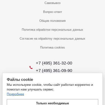
Самовывоз
Вопрос-ответ
Общие положения
Политика обработки персональных данных
Согласие на обработку персональных данных
Политика cookies
+7 (495) 361-32-00
+7 (495) 361-09-90
Файлы cookie
Мы используем cookie, чтобы сайт работал корректно и
2026 © Уникальный интернет-магазин
помогал нам улучшать сервис.
Обращаем ваше внимание на то, что данный интернет-сайт носит
Подробнее
исключительно информационный характер и ни при каких условиях
не является публичной офертой, определяемой положениями
Только необходимые