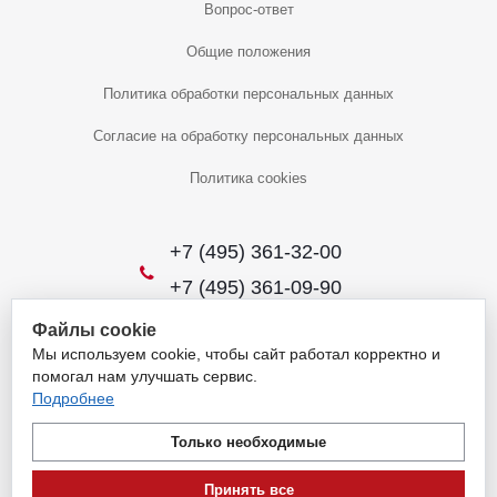
Вопрос-ответ
Общие положения
Политика обработки персональных данных
Согласие на обработку персональных данных
Политика cookies
+7 (495) 361-32-00
+7 (495) 361-09-90
Файлы cookie
Мы используем cookie, чтобы сайт работал корректно и
2026 © Уникальный интернет-магазин
помогал нам улучшать сервис.
Обращаем ваше внимание на то, что данный интернет-сайт носит
Подробнее
исключительно информационный характер и ни при каких условиях
не является публичной офертой, определяемой положениями
Только необходимые
пункта 1 статьи 437 Гражданского кодекса Российской Федерации.
Для получения подробной информации о наличии и стоимости
Принять все