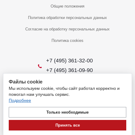
Общие положения
Политика обработки персональных данных
Согласие на обработку персональных данных
Политика cookies
+7 (495) 361-32-00
+7 (495) 361-09-90
Файлы cookie
Мы используем cookie, чтобы сайт работал корректно и
2026 © Уникальный интернет-магазин
помогал нам улучшать сервис.
Обращаем ваше внимание на то, что данный интернет-сайт носит
Подробнее
исключительно информационный характер и ни при каких условиях
не является публичной офертой, определяемой положениями
Только необходимые
пункта 1 статьи 437 Гражданского кодекса Российской Федерации.
Для получения подробной информации о наличии и стоимости
Принять все
указанных товаров и (или) услуг, пожалуйста, обращайтесь на