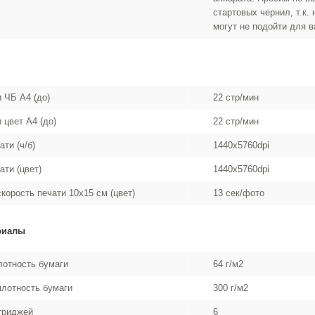
стартовых чернил, т.к.
могут не подойти для 
 ЧБ А4 (до)
22 стр/мин
 цвет А4 (до)
22 стр/мин
ти (ч/б)
1440x5760dpi
ти (цвет)
1440x5760dpi
корость печати 10x15 см (цвет)
13 сек/фото
риалы
отность бумаги
64 г/м2
лотность бумаги
300 г/м2
триджей
6