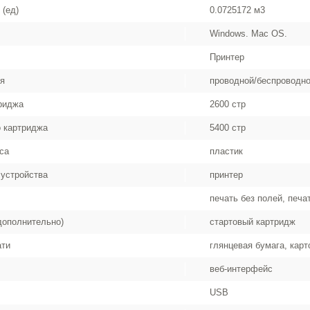
 (ед)
0.0725172 м3
Windows. Mac OS.
Принтер
я
проводной/беспроводн
триджа
2600 стр
о картриджа
5400 стр
са
пластик
устройства
принтер
печать без полей, печ
дополнительно)
стартовый картридж
ати
глянцевая бумага, карт
веб-интерфейс
USB