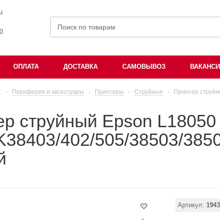
u
00
ОПЛАТА
ДОСТАВКА
САМОВЫВОЗ
ВАКАНС
г
-
Периферия и аксессуары
-
Принтеры
-
Струйные
-
Принтер струйн
ер струйный Epson L18050
38403/402/505/38503/3850
й
Артикул:
1943