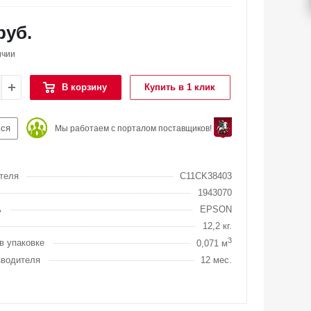
руб.
ичии
В корзину
Купить в 1 клик
ься
Мы работаем с порталом поставщиков!
теля
C11CK38403
1943070
ь
EPSON
12,2 кг.
3
в упаковке
0,071 м
зводителя
12 мес.