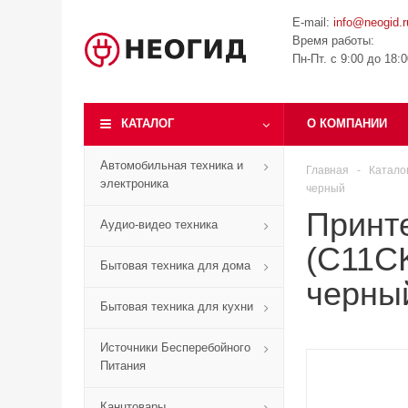
E-mail:
info@neogid.r
Время работы:
Пн-Пт. с 9:00 до 18:
КАТАЛОГ
О КОМПАНИИ
Автомобильная техника и
Главная
-
Катало
электроника
черный
Принт
Аудио-видео техника
(C11CK
Бытовая техника для дома
черны
Бытовая техника для кухни
Источники Бесперебойного
Питания
Канцтовары