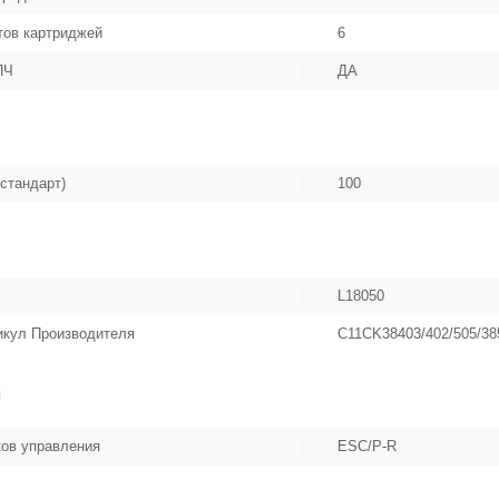
тов картриджей
6
ПЧ
ДА
стандарт)
100
L18050
икул Производителя
C11CK38403/402/505/38
и
ов управления
ESC/P-R