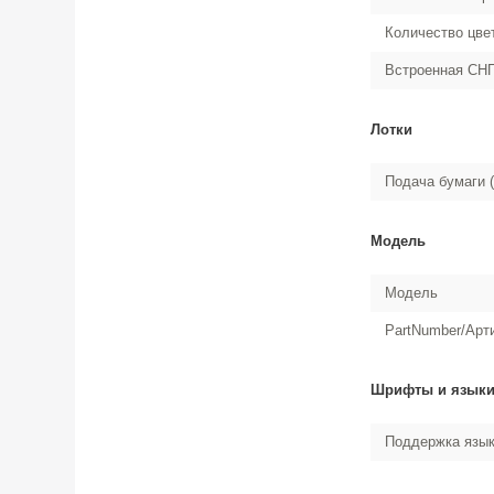
Количество цве
Встроенная СН
Лотки
Подача бумаги (
Модель
Модель
PartNumber/Арт
Шрифты и язык
Поддержка язык