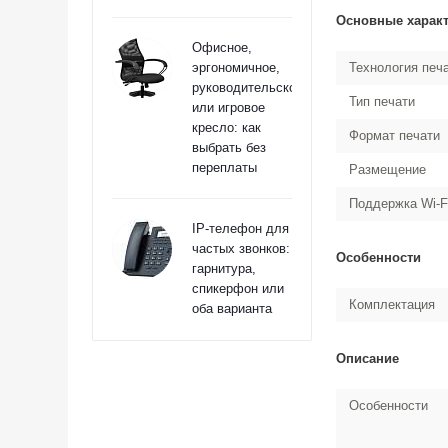
Основные харак
Офисное,
эргономичное,
Технология печ
руководительское
Тип печати
или игровое
кресло: как
Формат печати
выбрать без
переплаты
Размещение
Поддержка Wi-F
IP-телефон для
частых звонков:
Особенности
гарнитура,
спикерфон или
Комплектация
оба варианта
Описание
Особенности