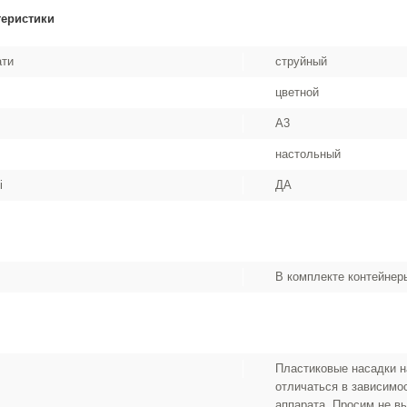
теристики
ати
струйный
цветной
A3
настольный
i
ДА
В комплекте контейнеры
Пластиковые насадки н
отличаться в зависимо
аппарата. Просим не в