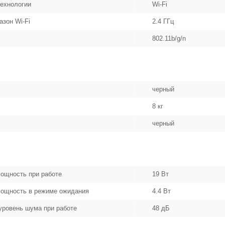
ехнологии
Wi-Fi
азон Wi-Fi
2.4 ГГц
802.11b/g/n
черный
8 кг
черный
ощность при работе
19 Вт
мощность в режиме ожидания
4.4 Вт
ровень шума при работе
48 дБ