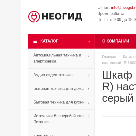
E-mail:
info@neogid.r
Время работы:
Пн-Пт. с 9:00 до 18:
КАТАЛОГ
О КОМПАНИИ
Автомобильная техника и
Главная
-
Катало
электроника
настенный 15U 600x
Шкаф 
Аудио-видео техника
R) нас
Бытовая техника для дома
серый 
Бытовая техника для кухни
Источники Бесперебойного
Питания
Канцтовары