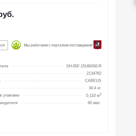
руб.
ься
Мы работаем с порталом поставщиков!
теля
SH-05F-15U60/60-R
2134782
ь
CABEUS
34,4 кг.
3
в упаковке
0,110 м
зводителя
60 мес.