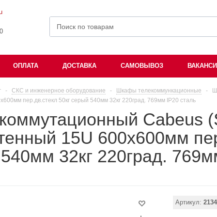
u
00
ОПЛАТА
ДОСТАВКА
САМОВЫВОЗ
ВАКАНС
г
-
СКС и инженерное оборудование
-
Шкафы телекоммункационные
-
Ш
600мм пер.дв.стекл 50кг серый 540мм 32кг 220град. 769мм IP20 сталь
коммутационный Cabeus (
тенный 15U 600x600мм пер
540мм 32кг 220град. 769м
Артикул:
2134