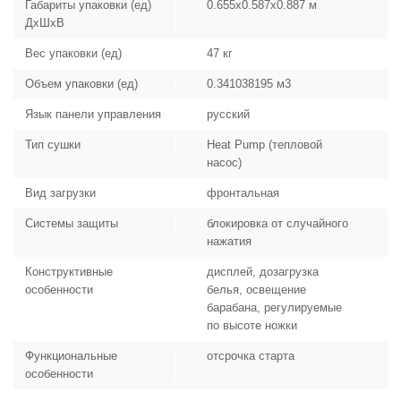
Габариты упаковки (ед)
0.655x0.587x0.887 м
ДхШхВ
Вес упаковки (ед)
47 кг
Объем упаковки (ед)
0.341038195 м3
Язык панели управления
русский
Тип сушки
Heat Pump (тепловой
насос)
Вид загрузки
фронтальная
Системы защиты
блокировка от случайного
нажатия
Конструктивные
дисплей, дозагрузка
особенности
белья, освещение
барабана, регулируемые
по высоте ножки
Функциональные
отсрочка старта
особенности