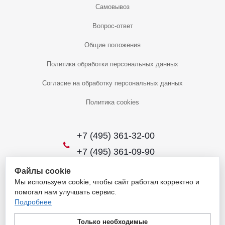
Самовывоз
Вопрос-ответ
Общие положения
Политика обработки персональных данных
Согласие на обработку персональных данных
Политика cookies
+7 (495) 361-32-00
+7 (495) 361-09-90
Файлы cookie
Мы используем cookie, чтобы сайт работал корректно и
2026 © Уникальный интернет-магазин
помогал нам улучшать сервис.
Обращаем ваше внимание на то, что данный интернет-сайт носит
Подробнее
исключительно информационный характер и ни при каких условиях
не является публичной офертой, определяемой положениями
Только необходимые