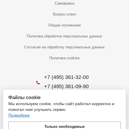
Самовывоз
Вопрос-ответ
Общие положения
Политика обработки персональных данных
Согласие на обработку персональных данных
Политика cookies
+7 (495) 361-32-00
+7 (495) 361-09-90
Файлы cookie
Мы используем cookie, чтобы сайт работал корректно и
2026 © Уникальный интернет-магазин
помогал нам улучшать сервис.
Обращаем ваше внимание на то, что данный интернет-сайт носит
Подробнее
исключительно информационный характер и ни при каких условиях
не является публичной офертой, определяемой положениями
Только необходимые