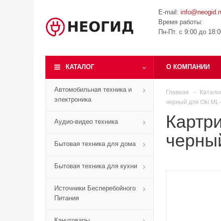
E-mail:
info@neogid.r
Время работы:
Пн-Пт. с 9:00 до 18:
КАТАЛОГ
О КОМПАНИИ
Автомобильная техника и
Главная
-
Катало
электроника
черный для Oki ML-
Картр
Аудио-видео техника
черный
Бытовая техника для дома
Бытовая техника для кухни
Источники Бесперебойного
Питания
Канцтовары