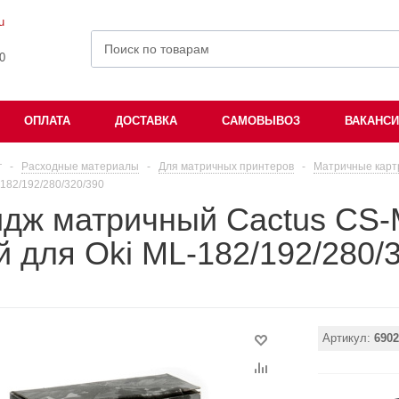
u
00
ОПЛАТА
ДОСТАВКА
САМОВЫВОЗ
ВАКАНС
г
-
Расходные материалы
-
Для матричных принтеров
-
Матричные карт
182/192/280/320/390
идж матричный Cactus CS-
 для Oki ML-182/192/280/
Артикул:
6902