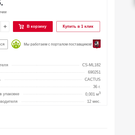
.
ичии
В корзину
Купить в 1 клик
ься
Мы работаем с порталом поставщиков!
теля
CS-ML182
690251
ь
CACTUS
36 г.
3
в упаковке
0,001 м
зводителя
12 мес.