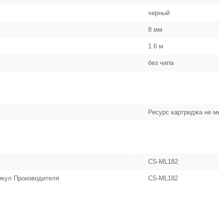
черный
8 мм
1.6 м
без чипа
Ресурс картриджа не ме
CS-ML182
икул Производителя
CS-ML182