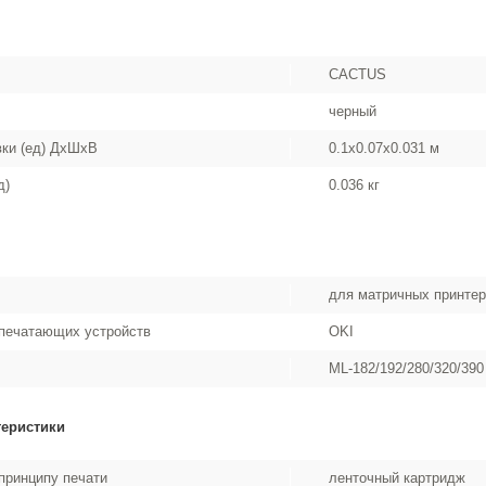
CACTUS
черный
вки (ед) ДхШхВ
0.1x0.07x0.031 м
д)
0.036 кг
для матричных принте
печатающих устройств
OKI
ML-182/192/280/320/390
теристики
принципу печати
ленточный картридж