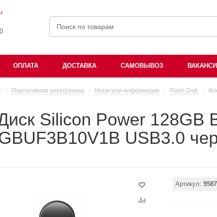
u
00
ОПЛАТА
ДОСТАВКА
САМОВЫВОЗ
ВАКАНС
г
-
Портативная электроника
-
Носители информации
-
Flash Disk
-
Фл
иск Silicon Power 128GB 
GBUF3B10V1B USB3.0 че
Артикул:
9587