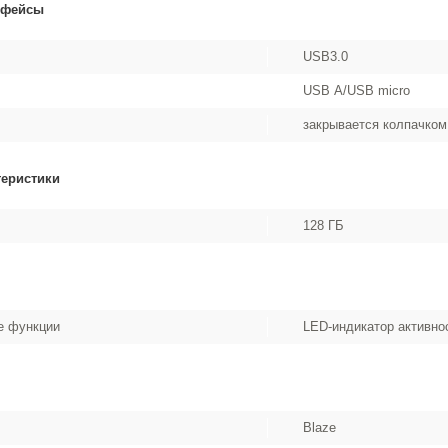
рфейсы
USB3.0
USB А/USB micro
закрывается колпачком
теристики
128 ГБ
е функции
LED-индикатор активно
Blaze