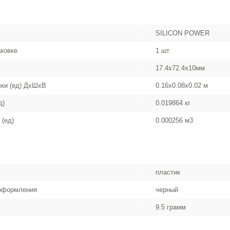
SILICON POWER
аковке
1 шт
17.4x72.4x10мм
вки (ед) ДхШхВ
0.16x0.08x0.02 м
д)
0.019864 кг
 (ед)
0.000256 м3
пластик
 оформления
черный
9.5 грамм