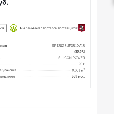
уб.
ься
Мы работаем с порталом поставщиков!
теля
SP128GBUF3B10V1B
958763
ь
SILICON POWER
20 г.
3
в упаковке
0,001 м
зводителя
999 мес.