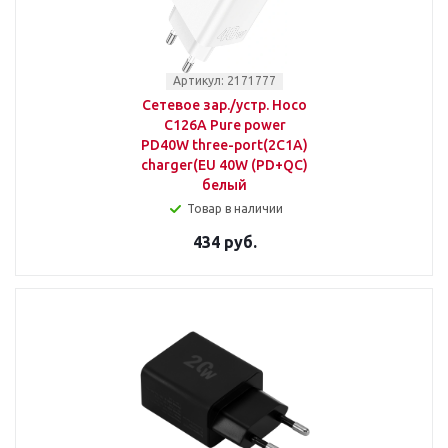
Артикул: 2171777
Сетевое зар./устр. Hoco
C126A Pure power
PD40W three-port(2C1A)
charger(EU 40W (PD+QC)
белый
Товар в наличии
434 руб.