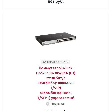
662 руб.
Артикул: 1601232
Коммутатор D-Link
DGS-3130-30S/B1A (L3)
2x10Гбит/с
24xКомбо(1000BASE-
T/SFP)
4xКомбо(10GBase-
T/SFP+) управляемый
Под заказ