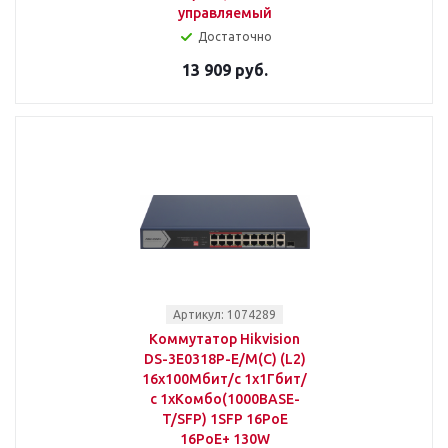
управляемый
Достаточно
13 909 руб.
Артикул: 1074289
Коммутатор Hikvision
DS-3E0318P-E/M(C) (L2)
16x100Мбит/с 1x1Гбит/
с 1xКомбо(1000BASE-
T/SFP) 1SFP 16PoE
16PoE+ 130W