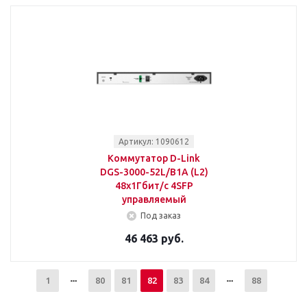
Артикул: 1090612
Коммутатор D-Link
DGS-3000-52L/B1A (L2)
48x1Гбит/с 4SFP
управляемый
Под заказ
46 463 руб.
1
80
81
82
83
84
88