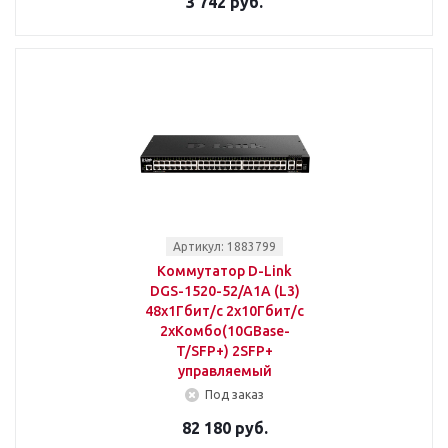
3 742 руб.
Артикул: 1883799
Коммутатор D-Link
DGS-1520-52/A1A (L3)
48x1Гбит/с 2x10Гбит/с
2xКомбо(10GBase-
T/SFP+) 2SFP+
управляемый
Под заказ
82 180 руб.