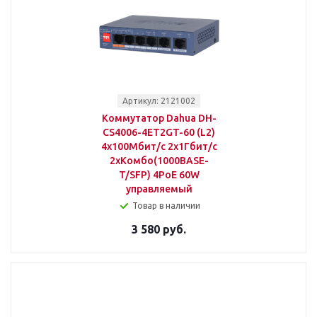
Артикул: 2121002
Коммутатор Dahua DH-
CS4006-4ET2GT-60 (L2)
4x100Мбит/с 2x1Гбит/с
2xКомбо(1000BASE-
T/SFP) 4PoE 60W
управляемый
Товар в наличии
3 580 руб.