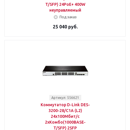
T/SFP) 24PoE+ 400W
неуправляемый
Под заказ
25 040 руб.
Артикул: 556621
Коммутатор D-Link DES-
3200-28/C1A (L2)
24x100Мбит/с
2xКомбо(1000BASE-
T/SFP) 2SFP