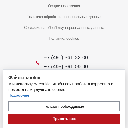
Общие положения
Политика обработки персональных данных
Согласие на обработку персональных данных
Политика cookies
+7 (495) 361-32-00
+7 (495) 361-09-90
Файлы cookie
Мы используем cookie, чтобы сайт работал корректно и
2026 © Уникальный интернет-магазин
помогал нам улучшать сервис.
Обращаем ваше внимание на то, что данный интернет-сайт носит
Подробнее
исключительно информационный характер и ни при каких условиях
не является публичной офертой, определяемой положениями
Только необходимые
пункта 1 статьи 437 Гражданского кодекса Российской Федерации.
Для получения подробной информации о наличии и стоимости
Принять все
указанных товаров и (или) услуг, пожалуйста, обращайтесь на