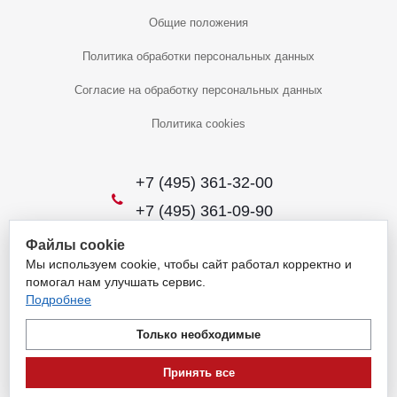
Общие положения
Политика обработки персональных данных
Согласие на обработку персональных данных
Политика cookies
+7 (495) 361-32-00
+7 (495) 361-09-90
Файлы cookie
Мы используем cookie, чтобы сайт работал корректно и
2026 © Уникальный интернет-магазин
помогал нам улучшать сервис.
Обращаем ваше внимание на то, что данный интернет-сайт носит
Подробнее
исключительно информационный характер и ни при каких условиях
не является публичной офертой, определяемой положениями
Только необходимые
пункта 1 статьи 437 Гражданского кодекса Российской Федерации.
Для получения подробной информации о наличии и стоимости
Принять все
указанных товаров и (или) услуг, пожалуйста, обращайтесь на