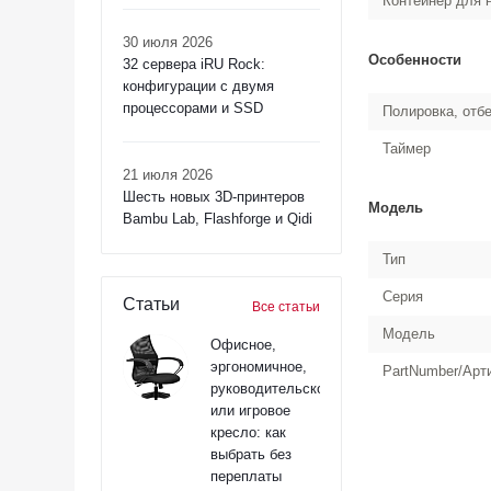
Контейнер для 
30 июля 2026
Особенности
32 сервера iRU Rock:
конфигурации с двумя
процессорами и SSD
Полировка, отб
Таймер
21 июля 2026
Шесть новых 3D-принтеров
Модель
Bambu Lab, Flashforge и Qidi
Тип
Серия
Статьи
Все статьи
Модель
Офисное,
эргономичное,
PartNumber/Арт
руководительское
или игровое
кресло: как
выбрать без
переплаты