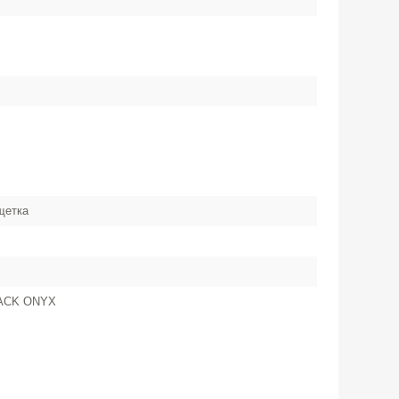
щетка
LACK ONYX