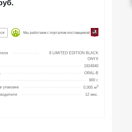
руб.
ься
Мы работаем с порталом поставщиков!
теля
8 LIMITED EDITION BLACK
ONYX
1924940
ь
ORAL-B
900 г.
3
в упаковке
0,005 м
зводителя
12 мес.