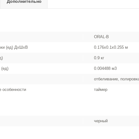
Дополнительно
ORAL-B
вки (ед) ДхШхВ
0.176x0.1x0.255 м
д)
0.9 кг
 (ед)
0.004488 м3
отбеливание, полиров
 особенности
таймер
черный