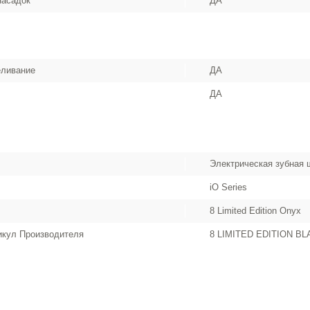
насадок
ДА
еливание
ДА
ДА
Электрическая зубная 
iO Series
8 Limited Edition Onyx
икул Производителя
8 LIMITED EDITION B