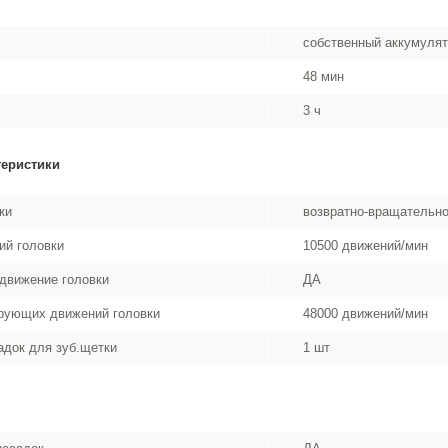
собственный аккумуля
48 мин
3 ч
теристики
ки
возвратно-вращательн
ий головки
10500 движений/мин
движение головки
ДА
рующих движений головки
48000 движений/мин
адок для зуб.щетки
1 шт