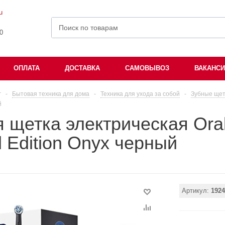
u
00
ОПЛАТА
ДОСТАВКА
САМОВЫВОЗ
ВАКАНС
г
-
Бытовая техника для дома
-
Техника для ухода за собой
-
Зубные щет
й
 щетка электрическая Oral
d Edition Onyx черный
Артикул:
1924