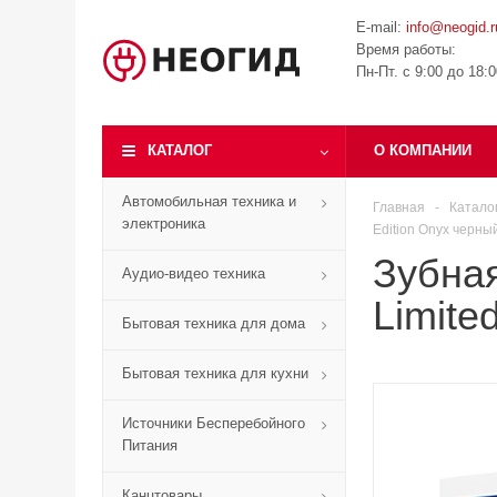
E-mail:
info@neogid.r
Время работы:
Пн-Пт. с 9:00 до 18:
КАТАЛОГ
О КОМПАНИИ
Автомобильная техника и
Главная
-
Катало
электроника
Edition Onyx черны
Зубная
Аудио-видео техника
Limite
Бытовая техника для дома
Бытовая техника для кухни
Источники Бесперебойного
Питания
Канцтовары