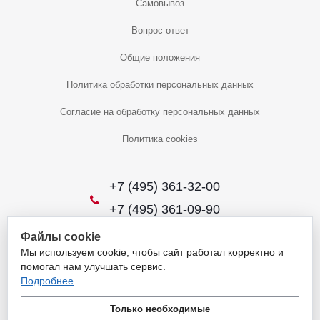
Самовывоз
Вопрос-ответ
Общие положения
Политика обработки персональных данных
Согласие на обработку персональных данных
Политика cookies
+7 (495) 361-32-00
+7 (495) 361-09-90
Файлы cookie
Мы используем cookie, чтобы сайт работал корректно и
2026 © Уникальный интернет-магазин
помогал нам улучшать сервис.
Обращаем ваше внимание на то, что данный интернет-сайт носит
Подробнее
исключительно информационный характер и ни при каких условиях
не является публичной офертой, определяемой положениями
Только необходимые