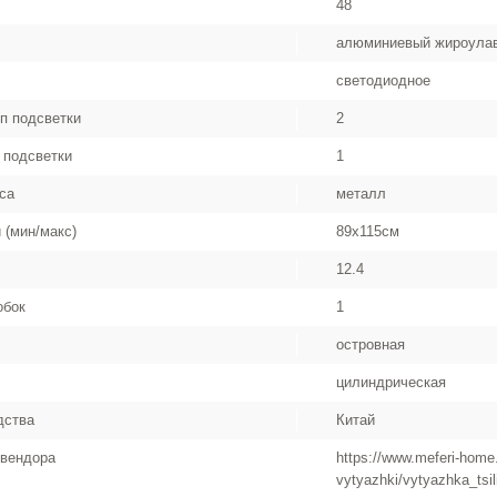
48
алюминиевый жироула
cветодиодное
п подсветки
2
 подсветки
1
са
металл
 (мин/макс)
89x115см
12.4
обок
1
островная
цилиндрическая
дства
Китай
 вендора
https://www.meferi-home.
vytyazhki/vytyazhka_tsi