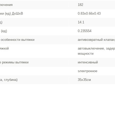
лючения
182
вки (ед) ДхШхВ
0.83x0.66x0.43
д)
14.1
 (ед)
0.235554
 особенности вытяжки
антивозвратный клапан
яжкой
автовыключение, задер
мощности
е режимы вытяжки
интенсивный
электронное
а, глубина)
35x35см