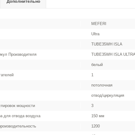
Дополнительно
MEFERI
Ultra
TUBE35WH ISLA
икул Производителя
TUBE35WH ISLA ULTR
белый
гателей
1
потолочная
отвод/циркуляция
улировок мощности
3
а для отвода воздуха
150 мм
роизводительность
1200