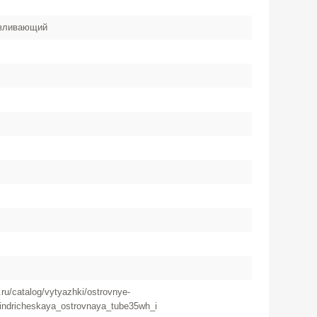
вливающий
ru/catalog/vytyazhki/ostrovnye-
lindricheskaya_ostrovnaya_tube35wh_isla_ultra/