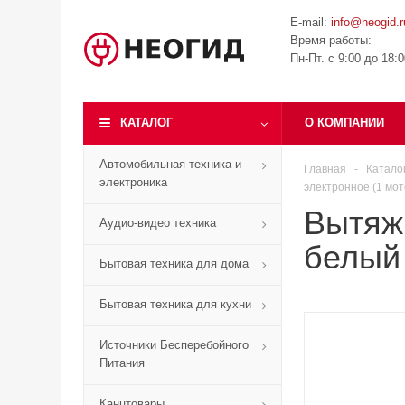
E-mail:
info@neogid.r
Время работы:
Пн-Пт. с 9:00 до 18:
КАТАЛОГ
О КОМПАНИИ
Автомобильная техника и
Главная
-
Катало
электроника
электронное (1 мот
Вытяж
Аудио-видео техника
белый 
Бытовая техника для дома
Бытовая техника для кухни
Источники Бесперебойного
Питания
Канцтовары