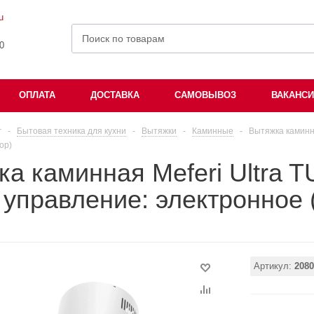
u
00
ОПЛАТА
ДОСТАВКА
САМОВЫВОЗ
ВАКАНС
г
-
Бытовая техника для кухни
-
Вытяжки
-
Каминные
-
Вытяжка каминн
ор)
ка каминная Meferi Ultra
управление: электронное 
Артикул:
2080