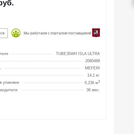
руб.
ься
Мы работаем с порталом поставщиков!
теля
TUBE35WH ISLA ULTRA
2080488
ь
MEFERI
14,1 кг.
3
в упаковке
0,236 м
зводителя
36 мес.