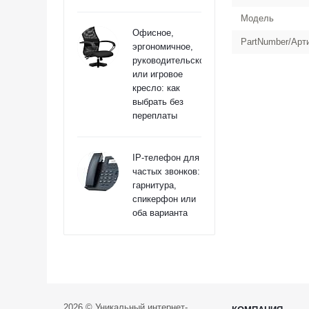
Модель
Офисное,
PartNumber/Арт
эргономичное,
руководительское
или игровое
кресло: как
выбрать без
переплаты
IP-телефон для
частых звонков:
гарнитура,
спикерфон или
оба варианта
2026 © Уникальный интернет-