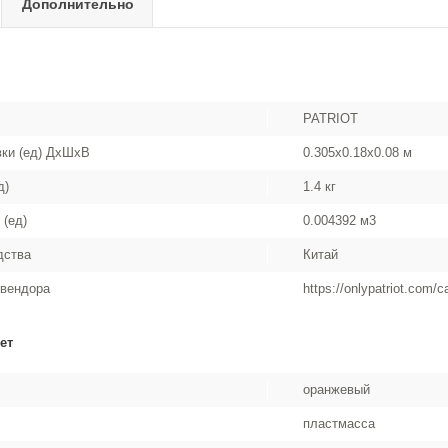
Дополнительно
PATRIOT
вки (ед) ДхШхВ
0.305x0.18x0.08 м
д)
1.4 кг
 (ед)
0.004392 м3
дства
Китай
 вендора
https://onlypatriot.com/
ет
оранжевый
пластмасса