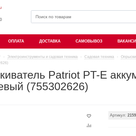
u
00
ОПЛАТА
ДОСТАВКА
САМОВЫВОЗ
ВАКАНС
г
-
Электроинструменты и садовая техника
-
Садовая техника
-
Опрыски
2626)
иватель Patriot PT-E акку
евый (755302626)
Артикул:
2159