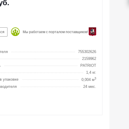
уб.
ься
Мы работаем с порталом поставщиков!
теля
755302626
2159962
ь
PATRIOT
1,4 кг.
3
в упаковке
0,004 м
зводителя
24 мес.