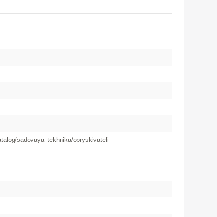
catalog/sadovaya_tekhnika/opryskivateli/akkumulyatornye/opryskivatel_akkum