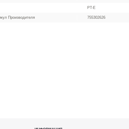
PT-E
икул Производителя
755302626