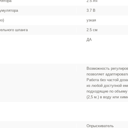
лятора
2.5 Ач
умулятора
3.7 В
ло)
узкая
ельного шланга
2.5 см
ДА
Возможность регулиро
позволяет адаптироват
Работа без частой доз
из любой доступной ем
подходящие по объему 
(2,5 м.) в воду или хим
Опрыскиватель