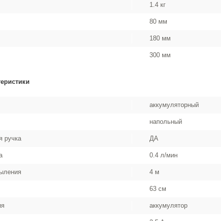
1.4 кг
80 мм
180 мм
300 мм
теристики
аккумуляторный
напольный
я ручка
ДА
а
0.4 л/мин
пыления
4 м
63 см
ия
аккумулятор