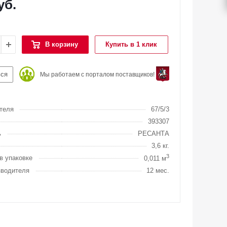
уб.
В корзину
Купить в 1 клик
ься
Мы работаем с порталом поставщиков!
теля
67/5/3
393307
ь
РЕСАНТА
3,6 кг.
3
в упаковке
0,011 м
зводителя
12 мес.