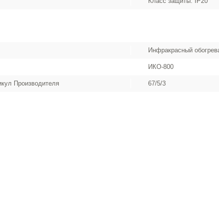
Класс защиты: IP20
Инфракрасный обогрев
ИКО-800
икул Производителя
67/5/3