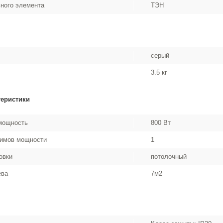
ьного элемента
ТЭН
серый
3.5 кг
теристики
мощность
800 Вт
жимов мощности
1
овки
потолочный
ева
7м2