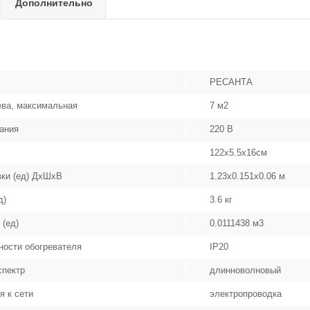
Дополнительно
РЕСАНТА
ва, максимальная
7 м2
ания
220 В
122x5.5x16см
вки (ед) ДхШхВ
1.23x0.151x0.06 м
д)
3.6 кг
 (ед)
0.0111438 м3
ости обогревателя
IP20
спектр
длинноволновый
я к сети
электропроводка