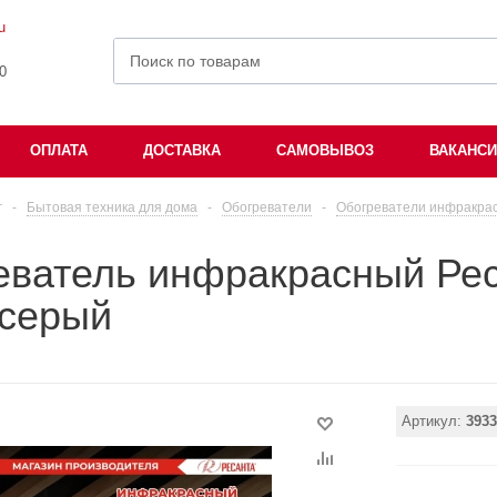
u
00
ОПЛАТА
ДОСТАВКА
САМОВЫВОЗ
ВАКАНС
г
-
Бытовая техника для дома
-
Обогреватели
-
Обогреватели инфракра
еватель инфракрасный Ре
 серый
Артикул:
3933